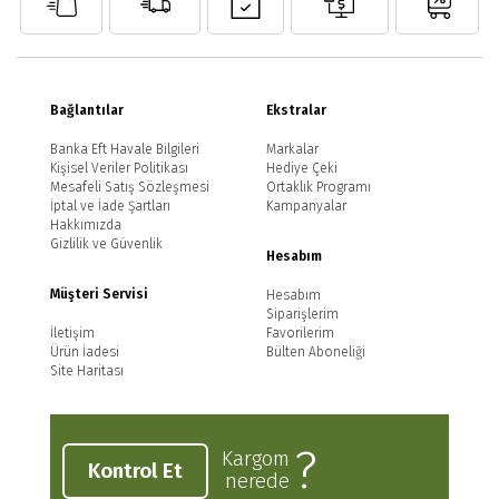
Bağlantılar
Ekstralar
Banka Eft Havale Bilgileri
Markalar
Kişisel Veriler Politikası
Hediye Çeki
Mesafeli Satış Sözleşmesi
Ortaklık Programı
İptal ve İade Şartları
Kampanyalar
Hakkımızda
Gizlilik ve Güvenlik
Hesabım
Müşteri Servisi
Hesabım
Siparişlerim
İletişim
Favorilerim
Ürün İadesi
Bülten Aboneliği
Site Haritası
?
Kargom
Kontrol Et
nerede