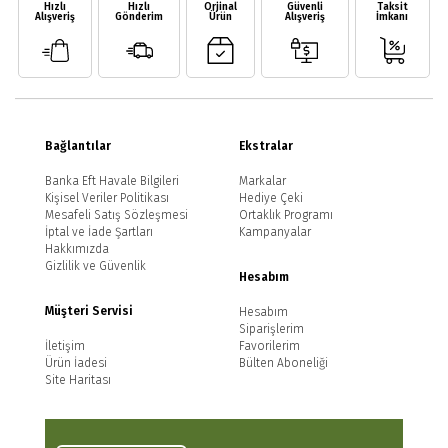
Hızlı
Hızlı
Orjinal
Güvenli
Taksit
Alışveriş
Gönderim
Ürün
Alışveriş
İmkanı
Bağlantılar
Ekstralar
Banka Eft Havale Bilgileri
Markalar
Kişisel Veriler Politikası
Hediye Çeki
Mesafeli Satış Sözleşmesi
Ortaklık Programı
İptal ve İade Şartları
Kampanyalar
Hakkımızda
Gizlilik ve Güvenlik
Hesabım
Müşteri Servisi
Hesabım
Siparişlerim
İletişim
Favorilerim
Ürün İadesi
Bülten Aboneliği
Site Haritası