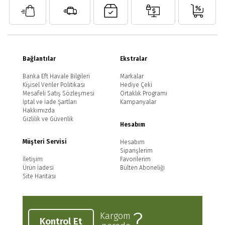
Bağlantılar
Ekstralar
Banka Eft Havale Bilgileri
Markalar
Kişisel Veriler Politikası
Hediye Çeki
Mesafeli Satış Sözleşmesi
Ortaklık Programı
İptal ve İade Şartları
Kampanyalar
Hakkımızda
Gizlilik ve Güvenlik
Hesabım
Müşteri Servisi
Hesabım
Siparişlerim
İletişim
Favorilerim
Ürün İadesi
Bülten Aboneliği
Site Haritası
?
Kargom
Kontrol Et