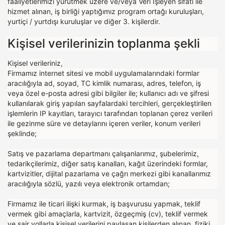
faaliyetlerimizi yürütmek üzere ve/veya Veri İşleyen sıfatı ile
hizmet alınan, iş birliği yaptığımız program ortağı kuruluşları,
yurtiçi / yurtdışı kuruluşlar ve diğer 3. kişilerdir.
Kişisel verilerinizin toplanma şekli
Kişisel verileriniz,
Firmamız internet sitesi ve mobil uygulamalarındaki formlar
aracılığıyla ad, soyad, TC kimlik numarası, adres, telefon, iş
veya özel e-posta adresi gibi bilgiler ile; kullanıcı adı ve şifresi
kullanılarak giriş yapılan sayfalardaki tercihleri, gerçekleştirilen
işlemlerin IP kayıtları, tarayıcı tarafından toplanan çerez verileri
ile gezinme süre ve detaylarını içeren veriler, konum verileri
şeklinde;
Satış ve pazarlama departmanı çalışanlarımız, şubelerimiz,
tedarikçilerimiz, diğer satış kanalları, kağıt üzerindeki formlar,
kartvizitler, dijital pazarlama ve çağrı merkezi gibi kanallarımız
aracılığıyla sözlü, yazılı veya elektronik ortamdan;
Firmamız ile ticari ilişki kurmak, iş başvurusu yapmak, teklif
vermek gibi amaçlarla, kartvizit, özgeçmiş (cv), teklif vermek
ve sair yollarla kişisel verilerini paylaşan kişilerden alınan, fiziki