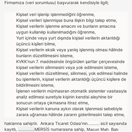
Firmamıza (veri sorumlusu) başvurarak kendisiyle ilgili;
Kişisel veri işlenip işlenmediğini öğrenme,
Kişisel verileri işlenmişse buna ilişkin bilgi talep etme,
Kişisel verilerin işlenme amacını ve bunların amacına
uygun kullanılıp kullanılmadığını öğrenme,
Yurt içinde veya yurt dışında kişisel verilerin aktarıldığı
üçüncü kişileri bilme,
Kişisel verilerin eksik veya yanlış işlenmiş olması hâlinde
bunların düzeltilmesini isteme,
KVKK’nun 7. maddesinde öngörülen şartlar çerçevesinde
kişisel verilerin silinmesini veya yok edilmesini isteme,
Kişisel verilerin düzeltilmesi, silinmesi, yok edilmesi halinde
bu işlemlerin, kişisel verilerin aktarıldığı üçüncü kişilere de
bildirilmesini isteme,
İşlenen verilerin münhasıran otomatik sistemler vasıtasıyla
analiz edilmesi suretiyle kişinin kendisi aleyhine bir
sonucun ortaya çıkmasına itiraz etme,
Kişisel verilerin kanuna aykırı olarak işlenmesi sebebiyle
zarara uğraması hâlinde zararın giderilmesini talep etme,
haklarına sahiptir. Ankara Ticaret Odası’nın..........
sicil sayısında
kayıtlı,
..............
MERSİS numarasına sahip,
Macun Mah. Batı