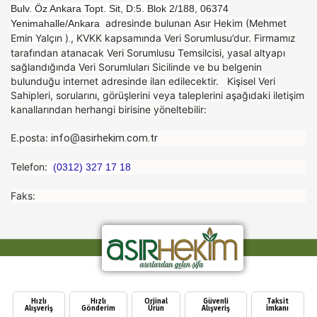
Bulv. Öz Ankara Topt. Sit, D:5. Blok 2/188, 06374
adresinde bulunan Asır Hekim (Mehmet
Yenimahalle/Ankara
Emin Yalçın )
.
, KVKK kapsamında Veri Sorumlusu’dur. Firmamız
tarafından atanacak Veri Sorumlusu Temsilcisi, yasal altyapı
sağlandığında Veri Sorumluları Sicilinde ve bu belgenin
bulunduğu internet adresinde ilan edilecektir. Kişisel Veri
Sahipleri, sorularını, görüşlerini veya taleplerini aşağıdaki iletişim
kanallarından herhangi birisine yöneltebilir:
E.posta:
info@asirhekim.com.tr
Telefon:
(0312) 327 17 18
Faks:
Hızlı
Hızlı
Orjinal
Güvenli
Taksit
Alışveriş
Gönderim
Ürün
Alışveriş
İmkanı