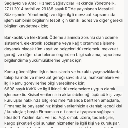
Sağlayıcı ve Aracı Hizmet Sağlayıcılar Hakkında Yönetmelik,
27.11.2014 tarihli ve 29188 sayılı RG’de yayınlanan Mesafeli
Sözleşmeler Yönetmeliği ve diğer ilgili mevzuat kapsamında
işlem sahibinin bilgilerini tespit için kimlik, adres ve diğer gerekli
bilgileri kaydetmek için;
Bankacılık ve Elektronik Ödeme alanında zorunlu olan ödeme
sistemleri, elektronik sözleşme veya kağıt ortamında işleme
dayanak olacak tüm kayıt ve belgeleri düzenlemek; mevzuat
gereği ve diğer otoritelerce öngörülen bilgi saklama, raporlama,
bilgilendirme yükümlülüklerine uymak için;
Kamu güvenliğine ilişkin hususlarda ve hukuki uyuşmazlıklarda,
talep halinde ve mevzuat gereği savcılıklara, mahkemelere ve
ilgili kamu görevlilerine bilgi verebilmek için;
6698 sayılı KVKK ve ilgili ikincil düzenlemelere uygun olarak
işlenecektir. Kişisel verilerinizin aktarılabileceği üçüncü kişi veya
kuruluşlar hakkında bilgilendirme Yukarıda belirtilen amaçlarla,
Firmamız ile paylaştığınız kişisel verilerinizin aktarılabileceği kişi
/ kuruluşlar; başta Firmamızın e-ticaret altyapısını sağlayan
IdeaSoft Yazılım San. ve Tic. A.Ş. olmak üzere, tedarikçiler,
kargo şirketleri gibi sunulan hizmetler ile ilgili kişi ve kuruluşlar,